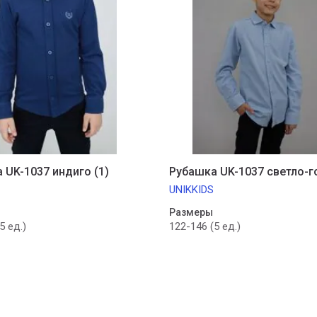
 UK-1037 индиго (1)
Рубашка UK-1037 светло-г
UNIKKIDS
Размеры
5 ед.)
122-146 (5 ед.)